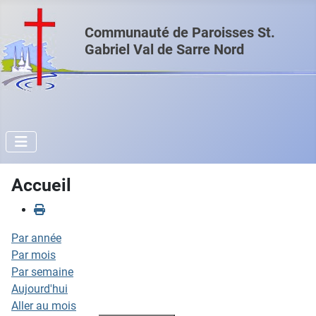
Communauté de Paroisses St.
Gabriel Val de Sarre Nord
Accueil
Par année
Par mois
Par semaine
Aujourd'hui
Aller au mois