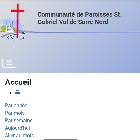
Communauté de Paroisses St.
Gabriel Val de Sarre Nord
Accueil
Par année
Par mois
Par semaine
Aujourd'hui
Aller au mois