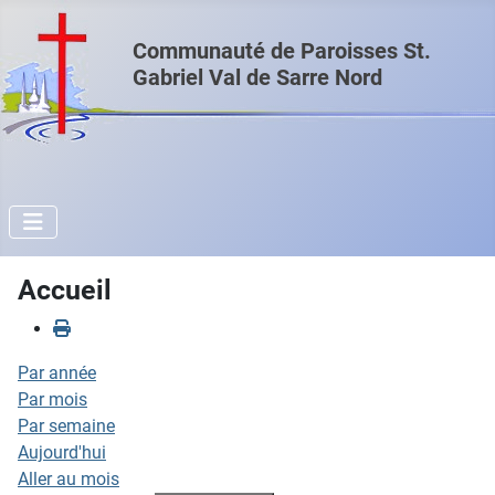
Communauté de Paroisses St.
Gabriel Val de Sarre Nord
Accueil
Par année
Par mois
Par semaine
Aujourd'hui
Aller au mois