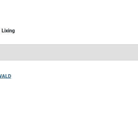
à
Lixing
KWALD