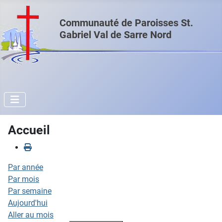
Communauté de Paroisses St.
Gabriel Val de Sarre Nord
Accueil
Par année
Par mois
Par semaine
Aujourd'hui
Aller au mois