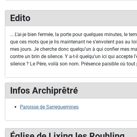
Edito
… L’ai-je bien fermée, la porte pour quelques minutes, le temp
que ces mots que je lis maintenant ne s’envolent pas au loi
mes jours. Je cherche donc quelqu’un à qui confier mes ma
contre un brin de silence. Y a-t-il quelqu’un ici qui accepte l’
silence ? Le Père, voilà son nom. Présence paisible où tout 
Infos Archiprêtré
Paroisse de Sarreguemines
Église de Lixing les Rouhling