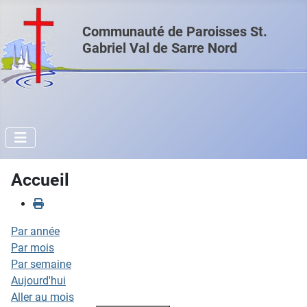
Communauté de Paroisses St.
Gabriel Val de Sarre Nord
Accueil
Par année
Par mois
Par semaine
Aujourd'hui
Aller au mois