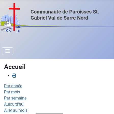
Communauté de Paroisses St.
Gabriel Val de Sarre Nord
Accueil
Par année
Par mois
Par semaine
Aujourd'hui
Aller au mois