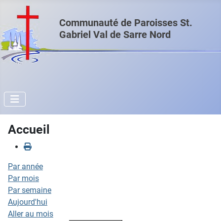
Communauté de Paroisses St.
Gabriel Val de Sarre Nord
Accueil
Par année
Par mois
Par semaine
Aujourd'hui
Aller au mois