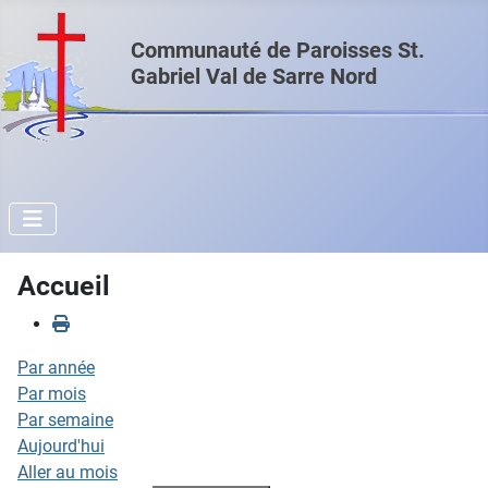
Communauté de Paroisses St.
Gabriel Val de Sarre Nord
Accueil
Par année
Par mois
Par semaine
Aujourd'hui
Aller au mois