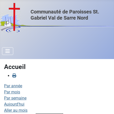
Communauté de Paroisses St.
Gabriel Val de Sarre Nord
Accueil
Par année
Par mois
Par semaine
Aujourd'hui
Aller au mois