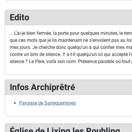
Edito
… L’ai-je bien fermée, la porte pour quelques minutes, le temp
que ces mots que je lis maintenant ne s’envolent pas au loi
mes jours. Je cherche donc quelqu’un à qui confier mes ma
contre un brin de silence. Y a-t-il quelqu’un ici qui accepte l’
silence ? Le Père, voilà son nom. Présence paisible où tout 
Infos Archiprêtré
Paroisse de Sarreguemines
Église de Lixing les Rouhling