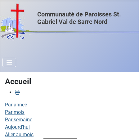
Communauté de Paroisses St.
Gabriel Val de Sarre Nord
Accueil
Par année
Par mois
Par semaine
Aujourd'hui
Aller au mois