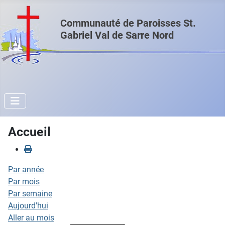
Communauté de Paroisses St.
Gabriel Val de Sarre Nord
Accueil
Par année
Par mois
Par semaine
Aujourd'hui
Aller au mois