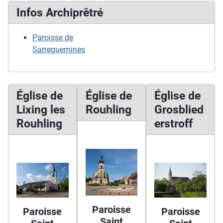
Infos Archiprêtré
Paroisse de
Sarreguemines
Église de
Église de
Église de
Lixing les
Rouhling
Grosblied
Rouhling
erstroff
Paroisse
Paroisse
Paroisse
Saint