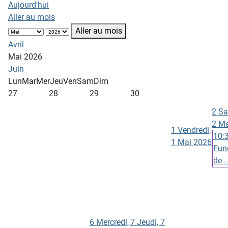
Aujourd'hui
Aller au mois
Aller au mois
Avril
Mai 2026
Juin
Lun
Mar
Mer
Jeu
Ven
Sam
Dim
27
28
29
30
2
Sa
2 Ma
1
Vendredi,
10:
1 Mai 2026
Funé
de ..
6
Mercredi,
7
Jeudi, 7