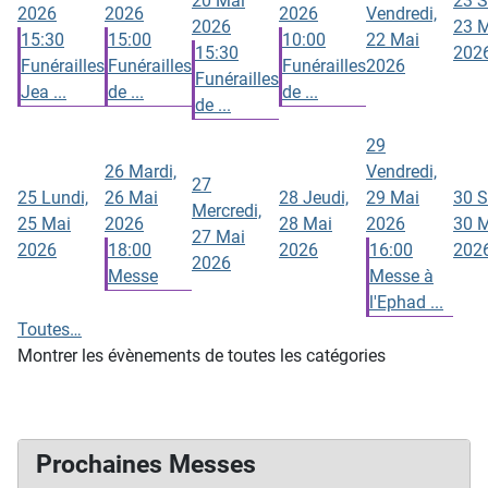
20 Mai
23
S
2026
2026
2026
Vendredi,
2026
23 
15:30
15:00
10:00
22 Mai
15:30
202
Funérailles
Funérailles
Funérailles
2026
Funérailles
Jea ...
de ...
de ...
de ...
29
26
Mardi,
Vendredi,
27
25
Lundi,
26 Mai
28
Jeudi,
29 Mai
30
S
Mercredi,
25 Mai
2026
28 Mai
2026
30 
27 Mai
2026
18:00
2026
16:00
202
2026
Messe
Messe à
l'Ephad ...
Toutes…
Montrer les évènements de toutes les catégories
Prochaines Messes