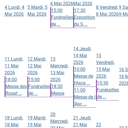
6 Mai 2026
Mai 2026
4
Lundi, 4
5
Mardi, 5
8
Vendredi,
9
Sa
15:00
17:30
Mai 2026
Mai 2026
8 Mai 2026
9 Ma
Funérailles
Exposition
de ...
du S ...
14
Jeudi,
14 Mai
15
11
Lundi,
12
Mardi,
13
2026
Vendredi,
11 Mai
12 Mai
Mercredi,
10:00
15 Mai
16
S
2026
2026
13 Mai
Messe de
2026
16 
18:00
15:00
2026
l'Asce ...
15:30
202
Messe des
Funérailles
18:30
Funérailles
11:00
Rogat ...
de ...
Messe
de ...
Messe de l
'Asc ...
20
18
Lundi,
19
Mardi,
21
Jeudi,
Mercredi,
18 Mai
19 Mai
21 Mai
22