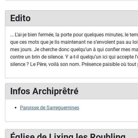
Edito
… L’ai-je bien fermée, la porte pour quelques minutes, le temp
que ces mots que je lis maintenant ne s’envolent pas au loi
mes jours. Je cherche donc quelqu’un à qui confier mes ma
contre un brin de silence. Y a-t-il quelqu’un ici qui accepte l’
silence ? Le Père, voilà son nom. Présence paisible où tout 
Infos Archiprêtré
Paroisse de Sarreguemines
Église de Lixing les Rouhling