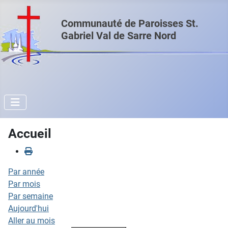
Communauté de Paroisses St.
Gabriel Val de Sarre Nord
Accueil
Par année
Par mois
Par semaine
Aujourd'hui
Aller au mois