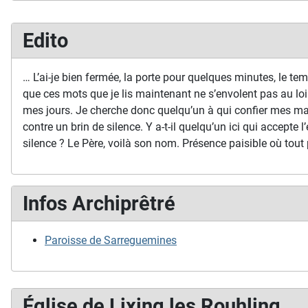
Edito
… L’ai-je bien fermée, la porte pour quelques minutes, le temp
que ces mots que je lis maintenant ne s’envolent pas au loi
mes jours. Je cherche donc quelqu’un à qui confier mes ma
contre un brin de silence. Y a-t-il quelqu’un ici qui accepte l’
silence ? Le Père, voilà son nom. Présence paisible où tout 
Infos Archiprêtré
Paroisse de Sarreguemines
Église de Lixing les Rouhling