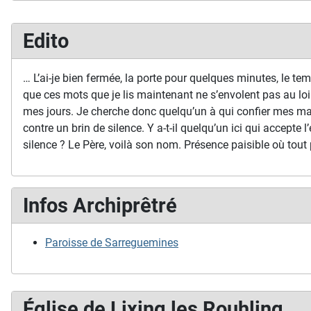
Edito
… L’ai-je bien fermée, la porte pour quelques minutes, le temp
que ces mots que je lis maintenant ne s’envolent pas au loi
mes jours. Je cherche donc quelqu’un à qui confier mes ma
contre un brin de silence. Y a-t-il quelqu’un ici qui accepte l’
silence ? Le Père, voilà son nom. Présence paisible où tout 
Infos Archiprêtré
Paroisse de Sarreguemines
Église de Lixing les Rouhling