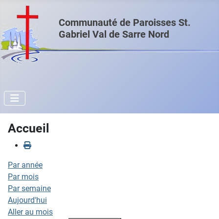
Communauté de Paroisses St.
Gabriel Val de Sarre Nord
Accueil
Par année
Par mois
Par semaine
Aujourd'hui
Aller au mois