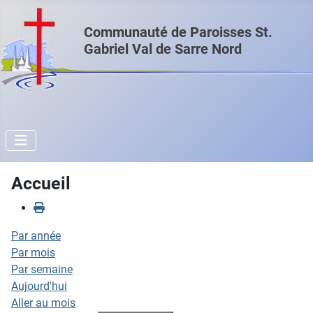
Communauté de Paroisses St.
Gabriel Val de Sarre Nord
Accueil
Par année
Par mois
Par semaine
Aujourd'hui
Aller au mois