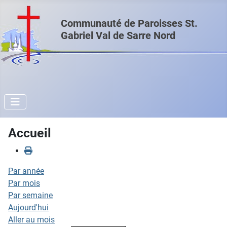
Communauté de Paroisses St.
Gabriel Val de Sarre Nord
Accueil
Par année
Par mois
Par semaine
Aujourd'hui
Aller au mois