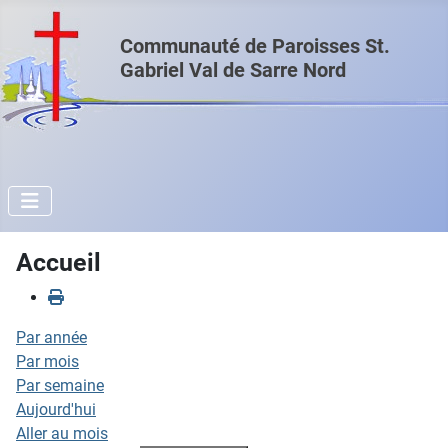
Communauté de Paroisses St.
Gabriel Val de Sarre Nord
Accueil
Par année
Par mois
Par semaine
Aujourd'hui
Aller au mois